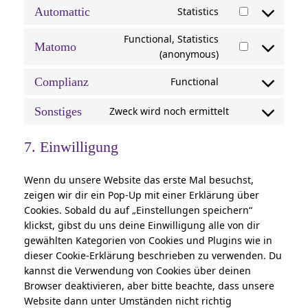
to
Automattic
Statistics
Consent
service
to
wordpress
Functional, Statistics
Matomo
service
Consent
(anonymous)
automattic
to
Complianz
Functional
service
Consent
matomo
to
Sonstiges
Zweck wird noch ermittelt
Consent
service
to
complianz
7. Einwilligung
service
sonstiges
Wenn du unsere Website das erste Mal besuchst,
zeigen wir dir ein Pop-Up mit einer Erklärung über
Cookies. Sobald du auf „Einstellungen speichern“
klickst, gibst du uns deine Einwilligung alle von dir
gewählten Kategorien von Cookies und Plugins wie in
dieser Cookie-Erklärung beschrieben zu verwenden. Du
kannst die Verwendung von Cookies über deinen
Browser deaktivieren, aber bitte beachte, dass unsere
Website dann unter Umständen nicht richtig