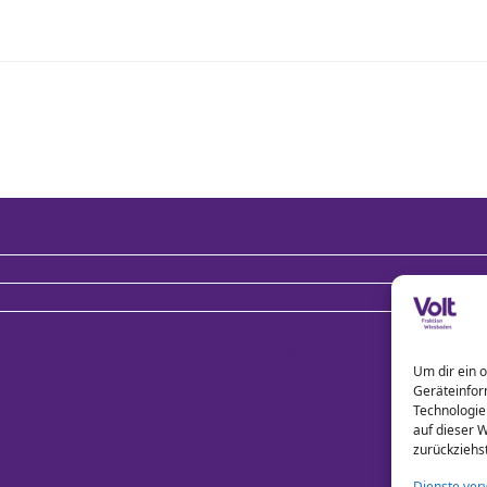
Theme by
SiteOrigin
Um dir ein 
Geräteinfor
Technologie
auf dieser W
zurückziehs
Dienste ver