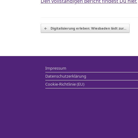
Den vollständigen Bericht findest Du hier.
Beitragsnavigation
←
Digitalisierung erleben: Wiesbaden lädt zur…
Impressum
Datenschutzerklärung
Cookie-Richtlinie (EU)