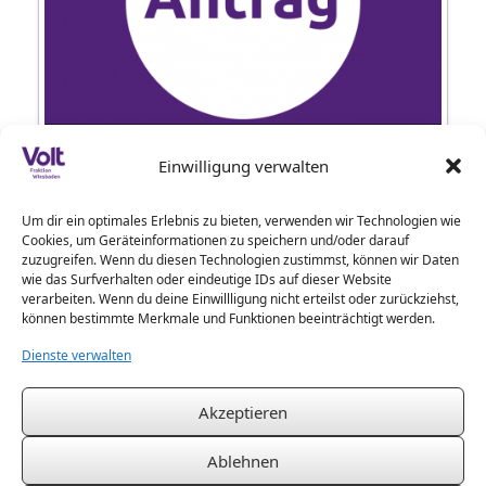
Gesamtkonzept zur Digitalisierung der Stadt Wiesbaden –
Einwilligung verwalten
Antrag der Fraktionen Bündnis 90/Die Grünen, SPD, Die
Linke und Volt vom 24.11.2021 –
Um dir ein optimales Erlebnis zu bieten, verwenden wir Technologien wie
Cookies, um Geräteinformationen zu speichern und/oder darauf
zuzugreifen. Wenn du diesen Technologien zustimmst, können wir Daten
Beitragsnavigation
« Zurück
1
2
3
4
5
6
7
8
9
wie das Surfverhalten oder eindeutige IDs auf dieser Website
verarbeiten. Wenn du deine Einwillligung nicht erteilst oder zurückziehst,
10
Weiter »
können bestimmte Merkmale und Funktionen beeinträchtigt werden.
Dienste verwalten
Impressum
Akzeptieren
Datenschutzerklärung
Cookie-Richtlinie (EU)
Ablehnen