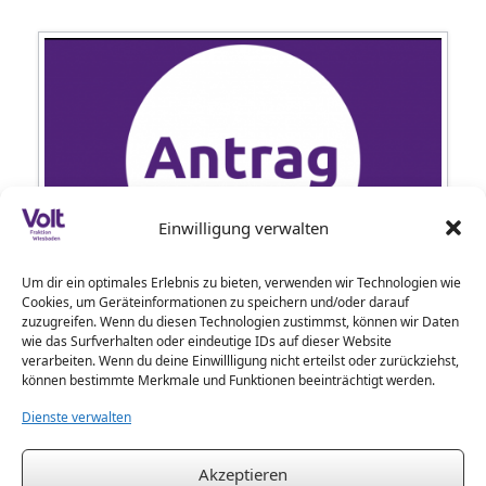
Einwilligung verwalten
Um dir ein optimales Erlebnis zu bieten, verwenden wir Technologien wie
Cookies, um Geräteinformationen zu speichern und/oder darauf
Salzbachtalbrücken-Krise schnell und entschlossen
zuzugreifen. Wenn du diesen Technologien zustimmst, können wir Daten
bekämpfen -Antrag der Fraktionen B90/ Die Grünen, SPD,
wie das Surfverhalten oder eindeutige IDs auf dieser Website
verarbeiten. Wenn du deine Einwillligung nicht erteilst oder zurückziehst,
Linke und Volt vom 01.07.2021-
können bestimmte Merkmale und Funktionen beeinträchtigt werden.
Dienste verwalten
Impressum
Akzeptieren